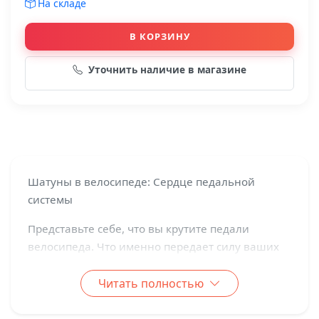
На складе
В КОРЗИНУ
Уточнить наличие в магазине
Шатуны в велосипеде: Сердце педальной
системы
Представьте себе, что вы крутите педали
велосипеда. Что именно передает силу ваших
ног на колеса? Ответ прост:
шатуны
. Это одна
из ключевых деталей педальной системы,
Читать полностью
которая играет роль связующего звена между
вашими ногами и трансмиссией велосипеда.