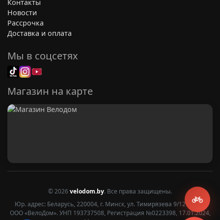
Контакты
Передача силы:
Когда вы нажимаете на
Новости
педаль, шатун передает эту силу на ось
Рассрочка
каретки.
Доставка и оплата
Создание крутящего момента:
Благодаря
своей длине, шатуны создают рычаг,
Мы в соцсетях
который позволяет вам с относительной
легкостью вращать педали и преодолевать
сопротивление. Чем длиннее шатун, тем
Магазин на карте
больше рычаг и тем меньше усилий
требуется для вращения, но при этом
увеличивается амплитуда движения ноги.
Связь с системой звезд:
На одном из
шатунов (обычно на правом) крепится
система передних звезд (так называемая
"система шатунов" или "система"). Эти
звезды, в свою очередь, соединены цепью с
© 2026
velodom.by
. Все права защищены.
задними звездами на колесе. Вращение
Юр. адрес: Беларусь, 220004, г. Минск, ул. Тимирязева 9/12 2 этаж
шатунов приводит к вращению передних
ООО «ВелоДом». УНП 193737508, Регистрация №0223398, 17.01.2024,