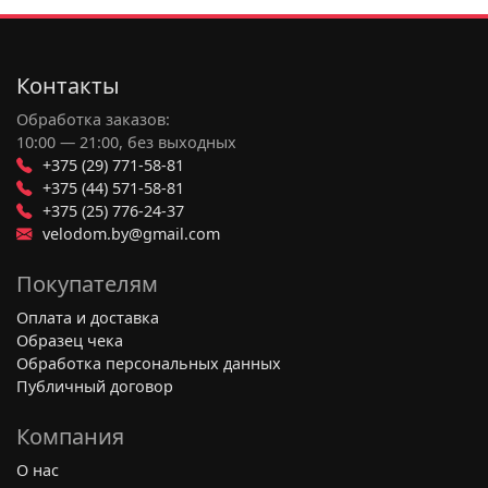
Что такое шатуны?
Контакты
Шатуны – это, по сути, рычаги, которые крепятся
к оси каретки (центральной оси велосипеда, где
Обработка заказов:
вращаются педали) и к педалям. Они бывают
10:00 — 21:00, без выходных
+375 (29) 771-58-81
разной длины и изготавливаются из различных
+375 (44) 571-58-81
материалов, таких как алюминий, сталь или
+375 (25) 776-24-37
карбон, что влияет на вес, прочность и
velodom.by@gmail.com
жесткость велосипеда.
Покупателям
Для чего нужны шатуны в велосипеде?
Оплата и доставка
Основная функция шатунов –
преобразование
Образец чека
Обработка персональных данных
вращательного движения ваших ног в
Публичный договор
крутящий момент, который затем передается
на цепь и, в конечном итоге, на заднее
Компания
колесо
. Давайте разберем это подробнее:
О нас