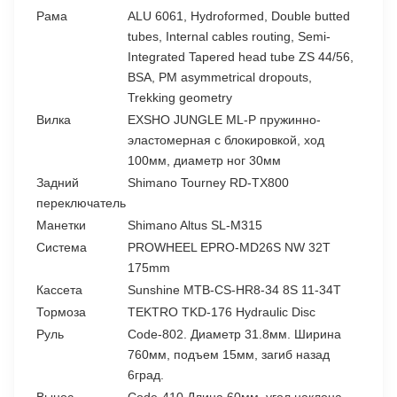
Рама
ALU 6061, Hydroformed, Double butted
tubes, Internal cables routing, Semi-
Integrated Tapered head tube ZS 44/56,
BSA, PM asymmetrical dropouts,
Trekking geometry
Вилка
EXSHO JUNGLE ML-P пружинно-
эластомерная с блокировкой, ход
100мм, диаметр ног 30мм
Задний
Shimano Tourney RD-TX800
переключатель
Манетки
Shimano Altus SL-M315
Система
PROWHEEL EPRO-MD26S NW 32T
175mm
Кассета
Sunshine MTB-CS-HR8-34 8S 11-34T
Тормоза
TEKTRO TKD-176 Hydraulic Disc
Руль
Code-802. Диаметр 31.8мм. Ширина
760мм, подъем 15мм, загиб назад
6град.