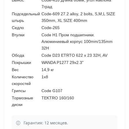
Вынос
Code-410 Длина 60мм, угол наклона
7град
Подседельный
Code-609 27.2 аlloy, 2 bolts, S,M,L SIZE
штырь
350mm, XL SIZE 400mm
Седло
Code-265
Втулки
Code H1 Пром подшипники.
Алюминиевый корпус 100mm/135mm
32H
Обода
Code D23 ETRTO 622 x 23 32H, AV
Покрышки
WANDA P1277 29x2.3"
Вес
14,9 кг
Количество
1x8
скоростей
Грипсы
Code G107
Тормозные
TEKTRO 160/160
диски
Гарантия: 12 месяцев.