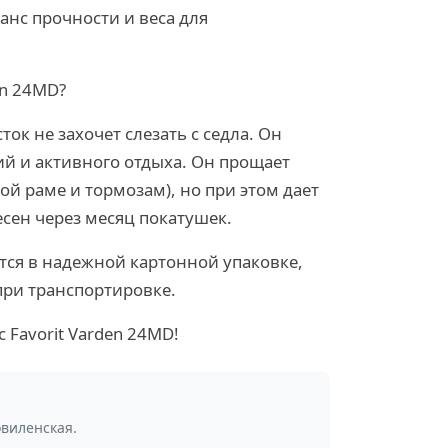
ланс прочности и веса для
en 24MD?
ок не захочет слезать с седла. Он
й и активного отдыха. Он прощает
й раме и тормозам), но при этом дает
есен через месяц покатушек.
тся в надежной картонной упаковке,
при транспортировке.
 Favorit Varden 24MD!
овиленская.