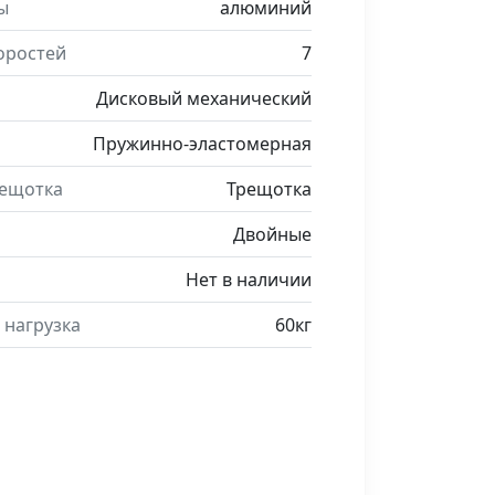
ы
алюминий
оростей
7
Дисковый механический
Пружинно-эластомерная
рещотка
Трещотка
Двойные
Нет в наличии
 нагрузка
60кг