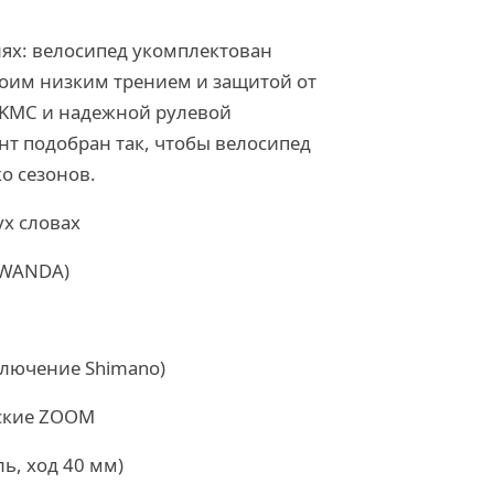
ях: велосипед укомплектован
воим низким трением и защитой от
 KMC и надежной рулевой
т подобран так, чтобы велосипед
о сезонов.
ух словах
 WANDA)
ключение Shimano)
ские ZOOM
ь, ход 40 мм)