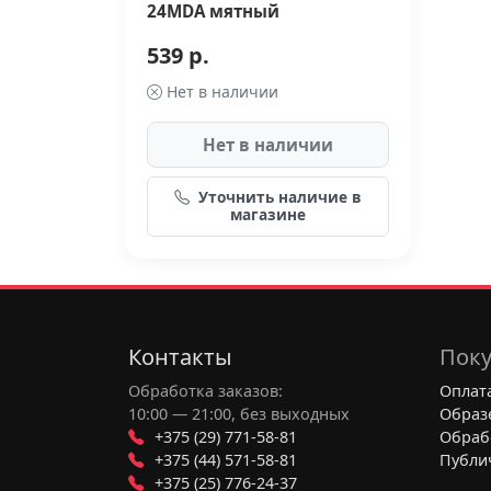
24MDА мятный
539 р.
Нет в наличии
Нет в наличии
Уточнить наличие в
магазине
Контакты
Поку
Обработка заказов:
Оплата
10:00 — 21:00, без выходных
Образ
+375 (29) 771-58-81
Обраб
+375 (44) 571-58-81
Публи
+375 (25) 776-24-37