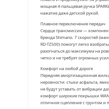
мощная 4-пальцевая ручка SPARKL
нажатие даже детской рукой.
Плавное переключение передач
Сердце трансмиссии — компонент
бренда Shimano. 7 скоростей (ма
RD-TZ500) помогут легко взобрать
разогнаться до максимума на ро
четко и не требует огромных усил
Комфорт на любой дороге
Передняя амортизационная вилка
неровности: стыки асфальта, ямк
не будут уставать от вибрации д
комфорт широкие покрышки WAND
отличное сцепление с грунтом и 