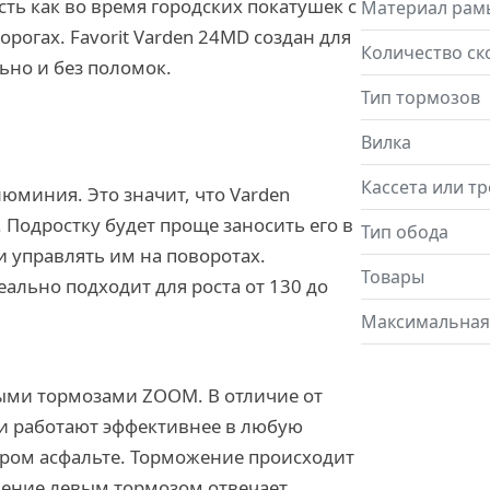
ть как во время городских покатушек с
Материал рам
орогах. Favorit Varden 24MD создан для
Количество ск
льно и без поломок.
Тип тормозов
Вилка
Кассета или т
юминия. Это значит, что Varden
 Подростку будет проще заносить его в
Тип обода
 управлять им на поворотах.
Товары
льно подходит для роста от 130 до
Максимальная
ыми тормозами ZOOM. В отличие от
ки работают эффективнее в любую
окром асфальте. Торможение происходит
ление левым тормозом отвечает