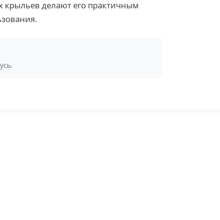
х крыльев делают его практичным
ьзования.
усь.