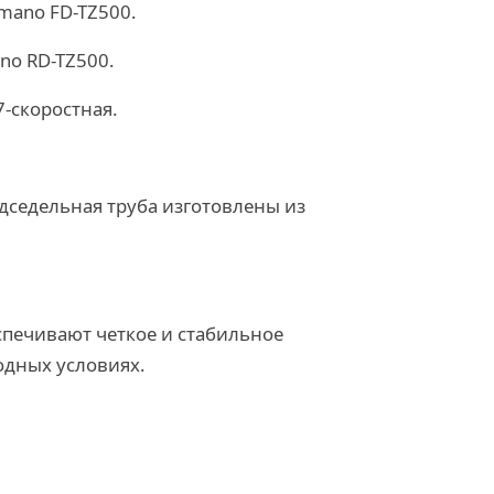
mano FD-TZ500.
no RD-TZ500.
7-скоростная.
дседельная труба изготовлены из
спечивают четкое и стабильное
одных условиях.