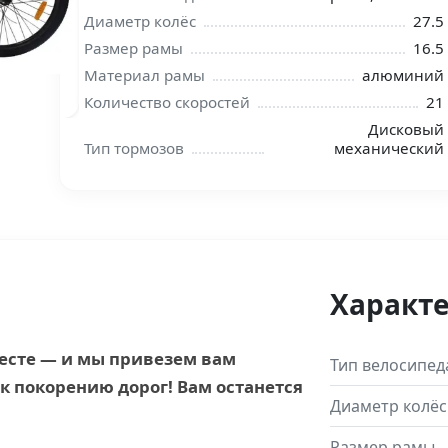
Диаметр колёс
27.5
Размер рамы
16.5
Материал рамы
алюминий
Количество скоростей
21
Дисковый
Тип тормозов
механический
Характ
месте — и мы привезем вам
Тип велосипед
к покорению дорог! Вам останется
Диаметр колёс
Размер рамы