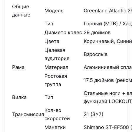
Общие
Модель
Greenland Atlantic 2
данные
Тип
Горный (MTB) / Ха
Диаметр колес
29 дюймов
Цвета
Коричневый, Синий
Целевая
Взрослые
аудитория
Рама
Материал
Алюминиевый сплав
Ростовая
17.5 дюймов (реко
группа
Стальные ноги + а
Вилка
Тип
функцией LOCKOUT 
Кол-во
Трансмиссия
21 (3×7)
скоростей
Манетки
Shimano ST-EF500 