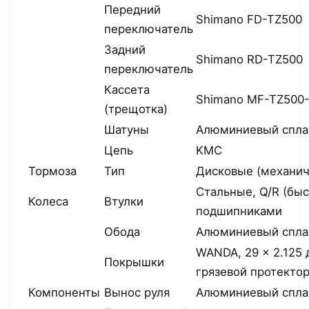
Передний
Shimano FD-TZ500
переключатель
Задний
Shimano RD-TZ500
переключатель
Кассета
Shimano MF-TZ500
(трещотка)
Шатуны
Алюминиевый сплав
Цепь
KMC
Тормоза
Тип
Дисковые (механиче
Стальные, Q/R (б
Колеса
Втулки
подшипниками
Обода
Алюминиевый сплав,
WANDA, 29 × 2.125
Покрышки
грязевой протектор
Компоненты
Вынос руля
Алюминиевый спла