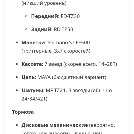
(низший уровень)
Передний
: FD-TZ30
Задний
: RD-TZ50
Манетки
: Shimano ST-EF500
(триггерные, 3x7 скоростей)
Кассета
: 7 звёзд (скорее всего, 14–28T)
Цепь
: MAYA (бюджетный вариант)
Шатуны
: MF-TZ21, 3 звёзды (обычно
24/34/42T)
Тормоза
Дисковые механические
(вероятно,
Tektro или аналоги) – лучше, чем