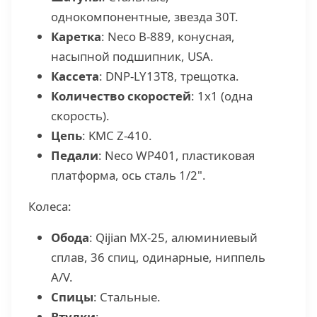
однокомпонентные, звезда 30T.
Каретка
: Neco B-889, конусная,
насыпной подшипник, USA.
Кассета
: DNP-LY13T8, трещотка.
Количество скоростей
: 1х1 (одна
скорость).
Цепь
: KMC Z-410.
Педали
: Neco WP401, пластиковая
платформа, ось сталь 1/2".
Колеса:
Обода
: Qijian MX-25, алюминиевый
сплав, 36 спиц, одинарные, ниппель
A/V.
Спицы
: Стальные.
Втулки
: