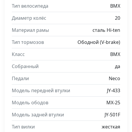
Тип велосипеда
BMX
Диаметр колёс
20
Материал рамы
сталь Hi-ten
Тип тормозов
Ободной (V-brake)
Класс
BMX
Собранный
да
Педали
Neco
Модель передней втулки
JY-433
Модель ободов
MX-25
Модель задней втулки
JY-S01F
Тип вилки
жесткая