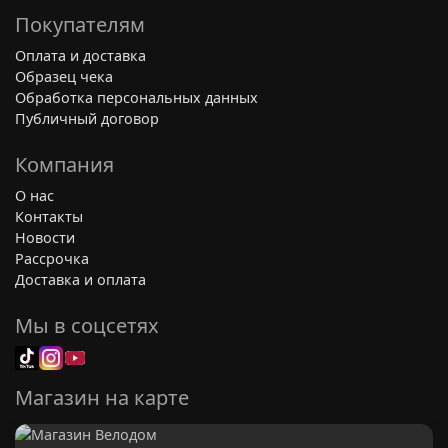
параметры:
Покупателям
1. Тип велосипеда и форма руля (основной
Оплата и доставка
критерий):
Образец чека
Обработка персональных данных
Шоссейные («бараньи рога»):
Публичный договор
Классические: Несколько положений
Компания
хвата для эффективного
О нас
педалирования, аэродинамики и
Контакты
отдыха.
Новости
Рассрочка
Компактные (Compact): Меньший вынос
Доставка и оплата
«рогов», более комфортная и
современная геометрия.
Мы в соцсетях
Эргономичные (Ergo): Специальный
изгиг для запястья.
Магазин на карте
Горные (MTB) / Гравий: