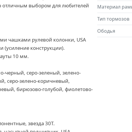
го отличным выбором для любителей
Материал рам
Тип тормозов
Ободья
ными чашками рулевой колонки, USA
и (усиление конструкции).
опауты 10 мм.
но-черный, серо-зеленый, зелено-
й, серо-зелено-коричневый,
невый, бирюзово-голубой, фиолетово-
онентные, звезда 30T.
ая, насыпной подшипник, USA.