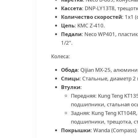
Кассета
: DNP-LY13T8, трещотк
Количество скоростей
: 1х1 
Цепь
: KMC Z-410.
Педали
: Neco WP401, пластик
1/2".
Колеса:
Обода
: Qijian MX-25, алюмини
Спицы
: Стальные, диаметр 2
Втулки
:
Передняя: Kung Teng KT13
подшипники, стальная ось
Задняя: Kung Teng KT104R
подшипники, трещотка, ст
Покрышки
: Wanda (Compass) 