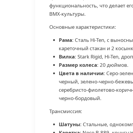
функциональность, что делает е
BMX-культуры.
Основные характеристики:
Рама
: Сталь Hi-Ten, с вынос
кареточный стакан и 2 косынк
Вилка
: Stark Rigid, Hi-Ten, др
Размер колеса
: 20 дюймов.
Цвета в наличии
: Серо-зеле
черный, зелено-черно-бежевы
серебристо-фиолетово-корич
черно-бордовый.
Трансмиссия:
Шатуны
: Стальные, однокомп
Каретка
: Neco B-889, конусн