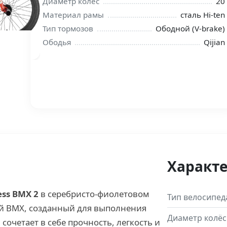
Диаметр колёс
20
Материал рамы
сталь Hi-ten
Тип тормозов
Ободной (V-brake)
Ободья
Qijian
Характ
ess BMX 2
в серебристо-фиолетовом
Тип велосипед
й BMX, созданный для выполнения
Диаметр колёс
сочетает в себе прочность, легкость и