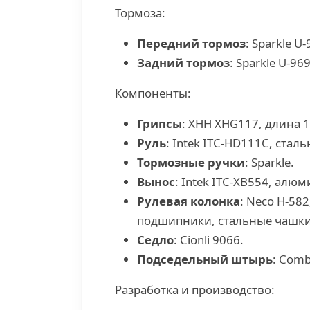
Тормоза:
Передний тормоз
: Sparkle U
Задний тормоз
: Sparkle U-9
Компоненты:
Грипсы
: XHH XHG117, длина 
Руль
: Intek ITC-HD111C, ста
Тормозные ручки
: Sparkle.
Вынос
: Intek ITC-XB554, алю
Рулевая колонка
: Neco H-58
подшипники, стальные чашки
Седло
: Cionli 9066.
Подседельный штырь
: Comb
Разработка и производство: