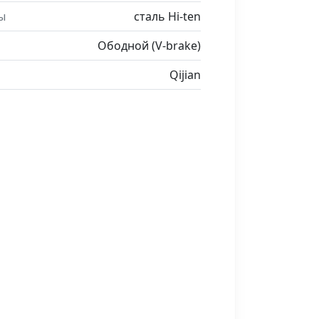
ы
сталь Hi-ten
Ободной (V-brake)
Qijian