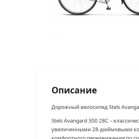
Описание
Дорожный велосипед Stels Avanga
Stels Avangard 300 28С – классич
увеличенными 28-дюймовыми ко
комфортного передвижения по го