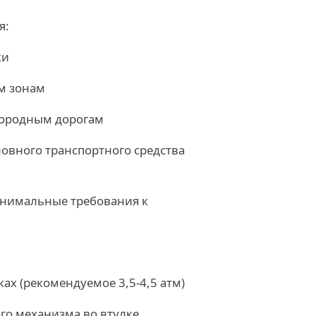
я:
ки
м зонам
городным дорогам
новного транспортного средства
инимальные требования к
ах (рекомендуемое 3,5-4,5 атм)
го механизма во втулке