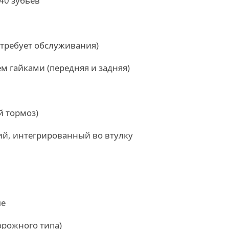
40 зубьев
 требует обслуживания)
м гайками (передняя и задняя)
й тормоз)
ий, интегрированный во втулку
ые
орожного типа)