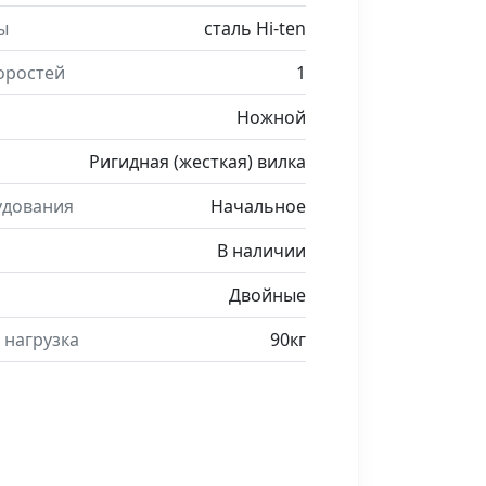
ы
сталь Hi-ten
оростей
1
Ножной
Ригидная (жесткая) вилка
удования
Начальное
В наличии
Двойные
 нагрузка
90кг