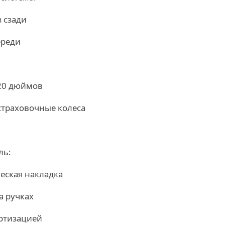
 сзади
ереди
20 дюймов
траховочные колеса
ль:
еская накладка
а ручках
ортизацией