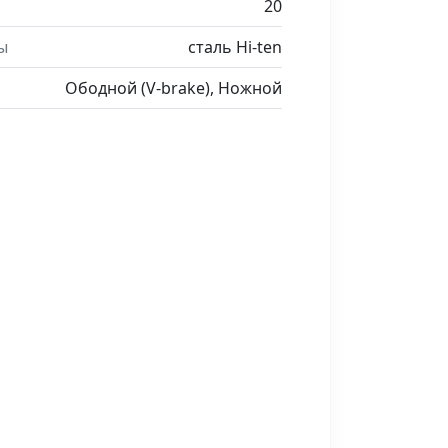
20
ы
сталь Hi-ten
Ободной (V-brake), Ножной