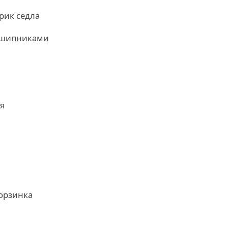
рик седла
дшипниками
я
орзинка