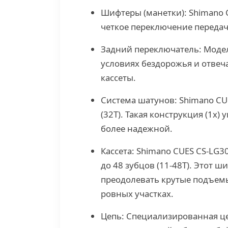
Шифтеры (манетки): Shimano 
четкое переключение передач
Задний переключатель: Модел
условиях бездорожья и отвеча
кассеты.
Система шатунов: Shimano CUE
(32T). Такая конструкция (1x)
более надежной.
Кассета: Shimano CUES CS-LG3
до 48 зубцов (11-48Т). Этот 
преодолевать крутые подъем
ровных участках.
Цепь: Специализированная це