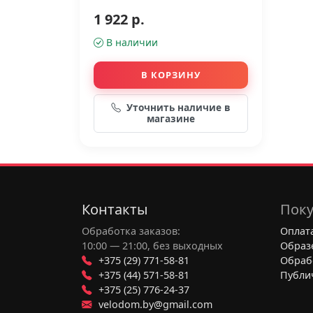
1 922 р.
В наличии
В КОРЗИНУ
Уточнить наличие в
магазине
Контакты
Поку
Обработка заказов:
Оплата
10:00 — 21:00, без выходных
Образ
+375 (29) 771-58-81
Обраб
+375 (44) 571-58-81
Публи
+375 (25) 776-24-37
velodom.by@gmail.com