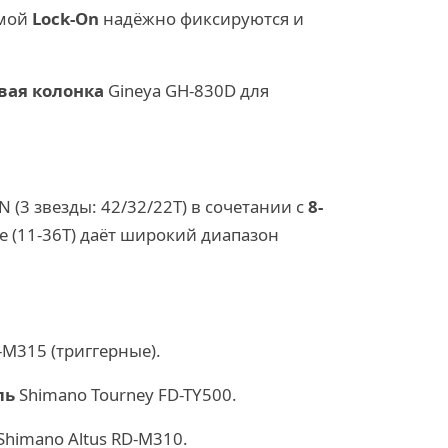
емой
Lock-On
надёжно фиксируются и
вая колонка
Gineya GH-830D для
N (3 звезды: 42/32/22T) в сочетании с
8-
e (11-36T) даёт широкий диапазон
-M315 (триггерные).
ль
Shimano Tourney FD-TY500.
Shimano Altus RD-M310.