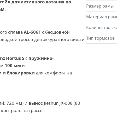
ейл для активного катания по
Размер рамы
ам.
Материал рам
Количество ск
ого сплава
AL-6061
с бесшовной
Тип тормозов
оводкой тросов для аккуратного вида и
inz Hortus S
с
пружинно-
ом
100 мм
и
и и блокировки
для комфорта на
ий, 720 мм) и
вынос
Jieshun JX-008 (80
контроль на трассе.