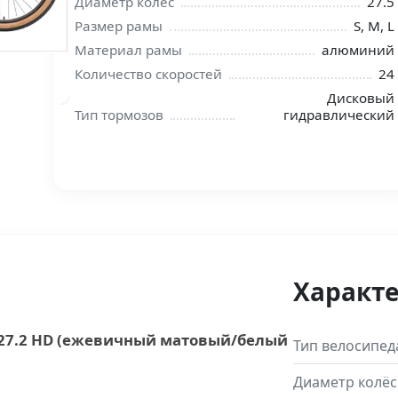
Диаметр колёс
27.5
Размер рамы
S, M, L
Материал рамы
алюминий
Количество скоростей
24
Дисковый
Тип тормозов
гидравлический
Характ
r 27.2 HD (ежевичный матовый/белый
Тип велосипед
Диаметр колёс