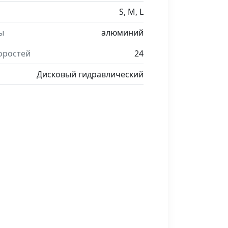
S, M, L
ы
алюминий
оростей
24
Дисковый гидравлический